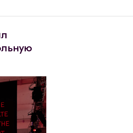
ил
тольную