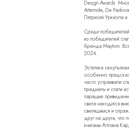
Design Awards. Мног
Artemide, De Padov
Патрисия Уркиола и 
Среди победителей
из победителей ста
бренда Maytoni. Вся
2024.
Эстетика оккультиз
особенно предсказа
часто устраивали с
предметы и стали и
парящие привидения.
света находится вни
светящимся и отраж
друг на друга, что
книгами Аллана Кар