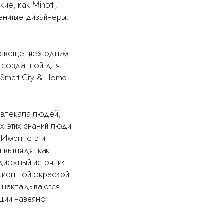
е, как Minotti,
енитые дизайнеры:
Освещение» одним
, созданной для
 Smart City & Home
ивлекала людей,
х этих знаний люди
. Именно эти
 выглядят как
одиодный источник
адиентной окраской
ы накладываются
кции навеяно