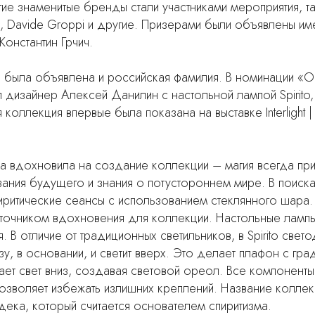
ие знаменитые бренды стали участниками мероприятия, таки
a, Davide Groppi и другие. Призерами были объявлены им
Константин Грчич.
 была объявлена и российская фамилия. В номинации «
л дизайнер Алексей Данилин с настольной лампой Spirito
 коллекция впервые была показана на выставке Interlight |
ма вдохновила на создание коллекции – магия всегда пр
ния будущего и знания о потустороннем мире. В поиска
пиритические сеансы с использованием стеклянного шара
сточником вдохновения для коллекции. Настольные лампы
 В отличие от традиционных светильников, в Spirito свет
зу, в основании, и светит вверх. Это делает плафон с гр
ает свет вниз, создавая световой ореол. Все компонент
 позволяет избежать излишних креплений. Название колле
дека, который считается основателем спиритизма.