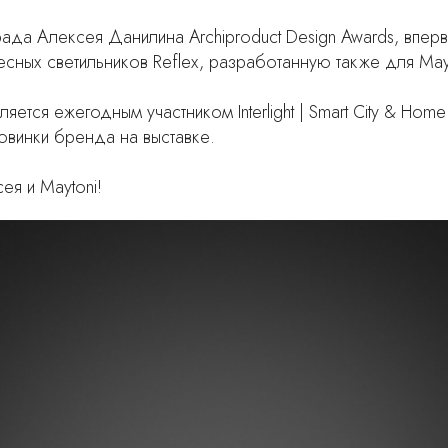
рада Алексея Данилина Archiproduct Design Awards, впер
сных светильников Reflex, разработанную также для Mayt
ляется ежегодным участником Interlight | Smart City & Hom
винки бренда на выставке.
я и Maytoni!