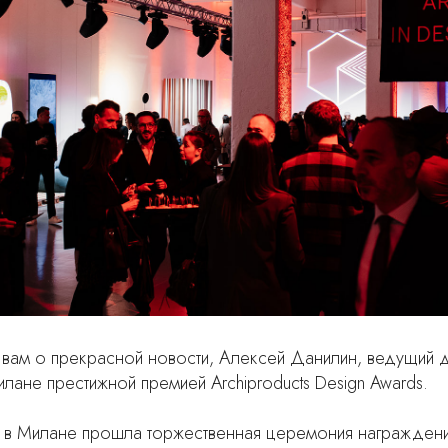
ам о прекрасной новости, Алексей Данилин, ведущий д
лане престижной премией Archiproducts Design Awards.
 в Милане прошла торжественная церемония награждения