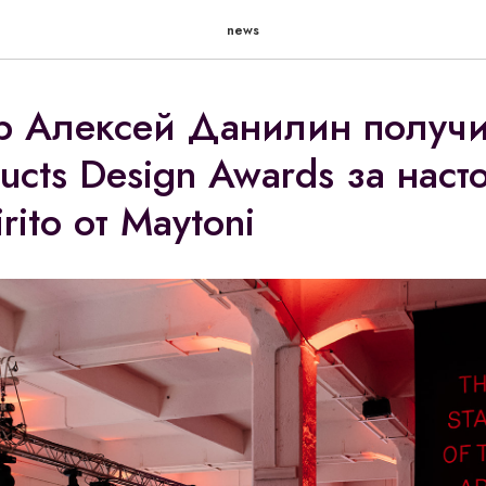
news
р Алексей Данилин получ
ducts Design Awards за нас
rito от Maytoni