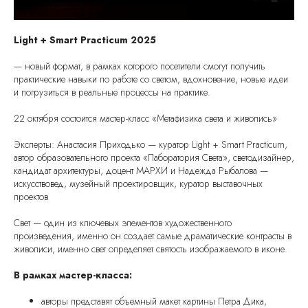
Light + Smart Praсticum 2025
— новый формат, в рамках которого посетители смогут получить
практические навыки по работе со светом, вдохновение, новые идеи
и погрузиться в реальные процессы на практике.
22 октября состоится мастер-класс «Метафизика света и живопись»
Эксперты: Анастасия Приходько — куратор Light + Smart Practicum,
автор образовательного проекта «Лаборатория Света», светодизайнер,
кандидат архитектуры, доцент МАРХИ и Надежда Рыбалова —
искусствовед, музейный проектировщик, куратор выставочных
проектов
Свет — один из ключевых элементов художественного
произведения, именно он создает самые драматические контрасты в
живописи, именно свет определяет святость изображаемого в иконе.
В рамках мастер-класса:
авторы представят объемный макет картины Петра Дика,