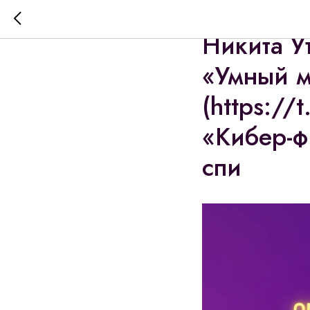
В студии 
Никита У
«Умный м
(https:/
«Кибер-ф
спи