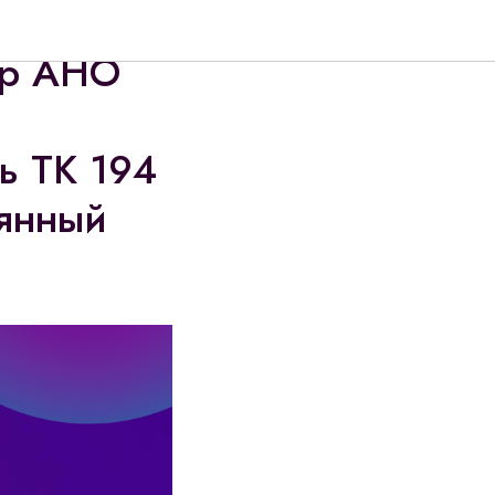
ome –
ор АНО
ль ТК 194
оянный