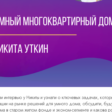
ли интервью у Никиты и узнали о ключевых задачах, кото
ции на рынке решений для умного дома; обсудили, буду
ма в старом жилом фонде и эконом-сегменте и какова р