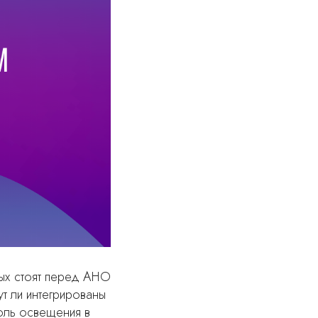
рых стоят перед АНО
т ли интегрированы
оль освещения в