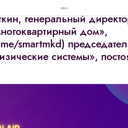
Interlight | Smart City & H
news
ткин, генеральный директ
ногоквартирный дом»,
/t.me/smartmkd) председате
изические системы», пост