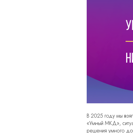
В 2025 году мы взя
«Умный МКД», ситуа
решения умного до