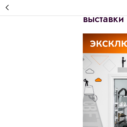
SWG | св
выставки 