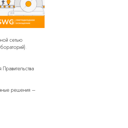
ной сетью
абораторий).
 Правительства
ивные решения –