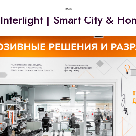
етодиодное освещение – э
news
Interlight | Smart City & H