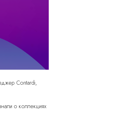
еджер Contardi,
знали о коллекциях